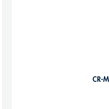
CR-M
Produkte anzeigen