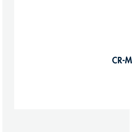
CR-M
Produkte anzeigen