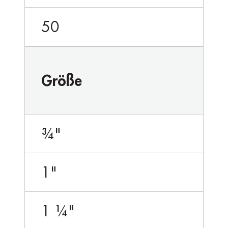
50
Größe
¾"
1"
1 ¼"