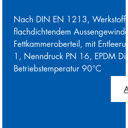
Nach DIN EN 1213, Werkstoff 
flachdichtendem Aussengewinde, 
Fettkammeroberteil, mit Entleer
1, Nenndruck PN 16, EPDM Di
Betriebstemperatur 90°C
A