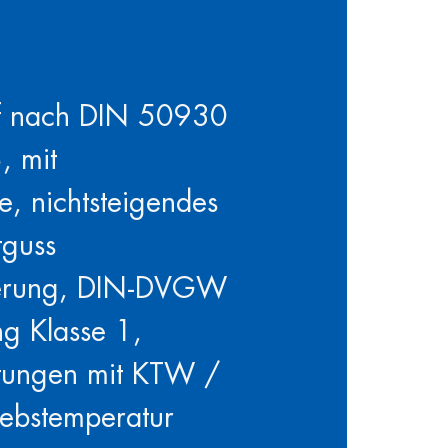
f nach DIN 50930
, mit
, nichtsteigendes
tguss
leerung, DIN-DVGW
ung Klasse 1,
tungen mit KTW /
ebstemperatur