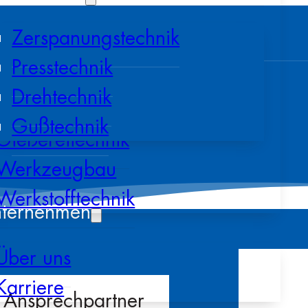
Zerspanungstechnik
Presstechnik
Drehtechnik
Gußtechnik
Gießereitechnik
Werkzeugbau
Werkstofftechnik
ternehmen
Über uns
Karriere
HÄUSE
Ansprechpartner