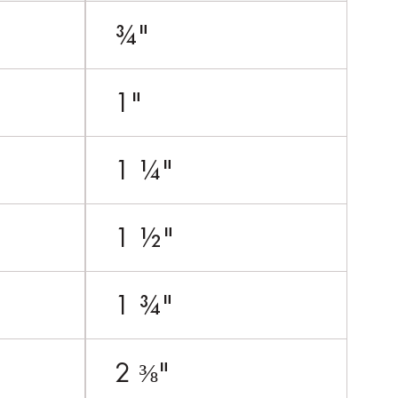
¾"
1"
1 ¼"
1 ½"
1 ¾"
2 ⅜"