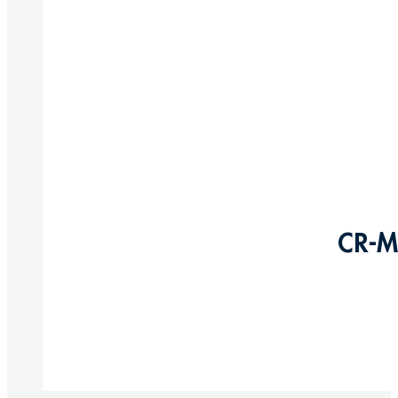
CR-M
Produkte anzeigen