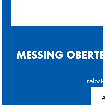
MESSING OBERTE
selbst
A