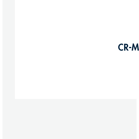
CR-M
Produkte anzeigen