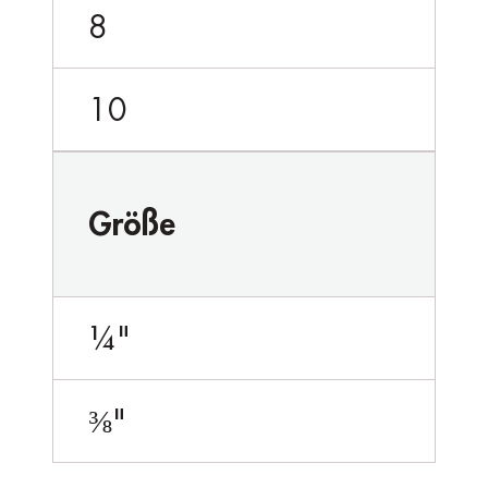
8
10
Größe
¼"
⅜"