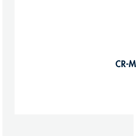
CR-M
Produkte anzeigen