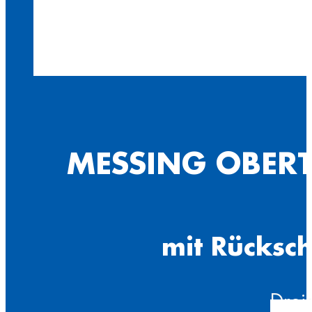
MESSING OBERT
mit Rücksch
Drei