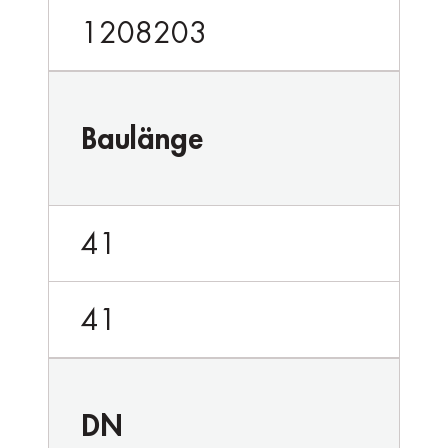
1208203
Baulänge
41
41
DN