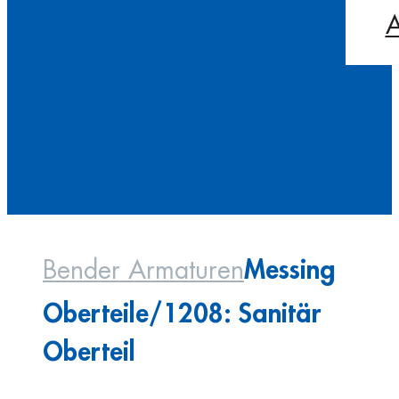
A
Messing
Bender Armaturen
Oberteile/1208: Sanitär
Oberteil