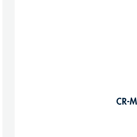
CR-M
Produkte anzeigen