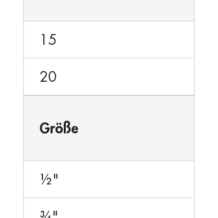
15
20
Größe
½"
¾"