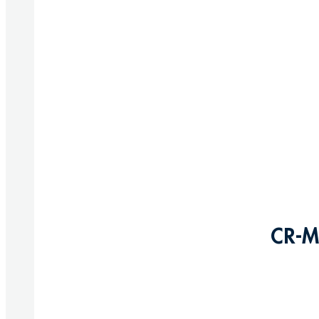
CR-M
Produkte anzeigen