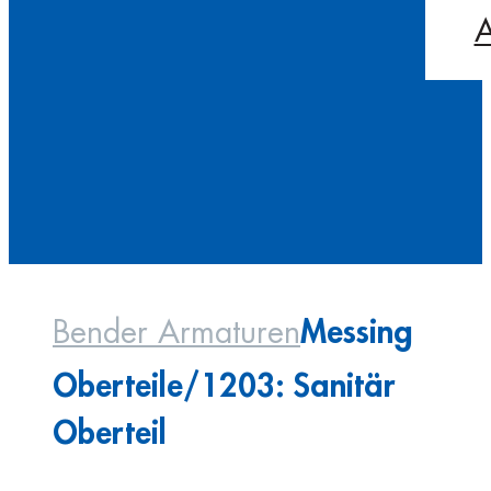
A
Messing
Bender Armaturen
Oberteile/1203: Sanitär
Oberteil