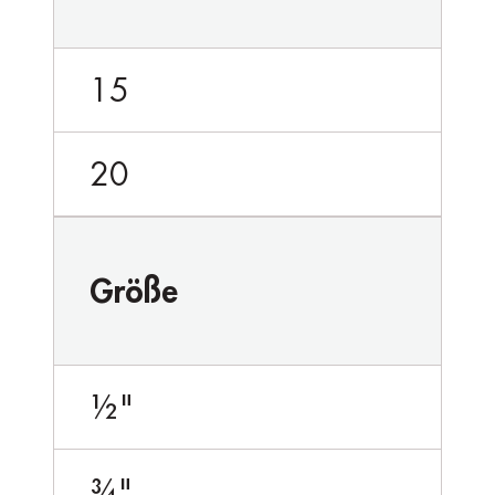
15
20
Größe
½"
¾"