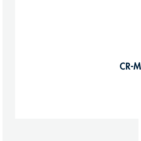
CR-M
Produkte anzeigen