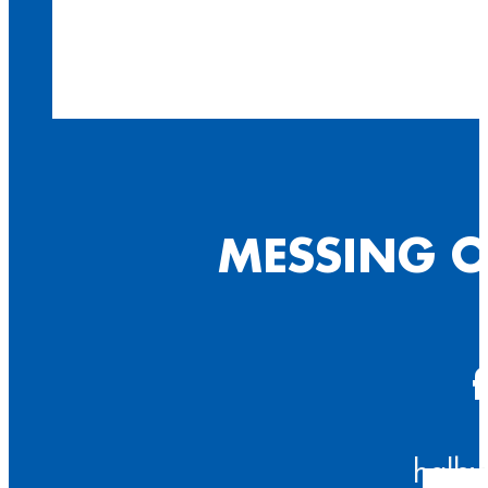
MESSING O
halbv