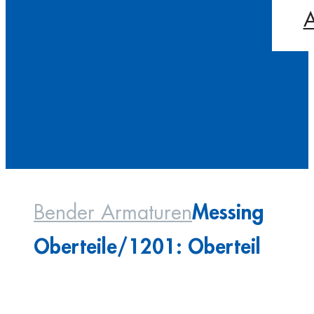
A
Messing
Bender Armaturen
Oberteile/1201: Oberteil