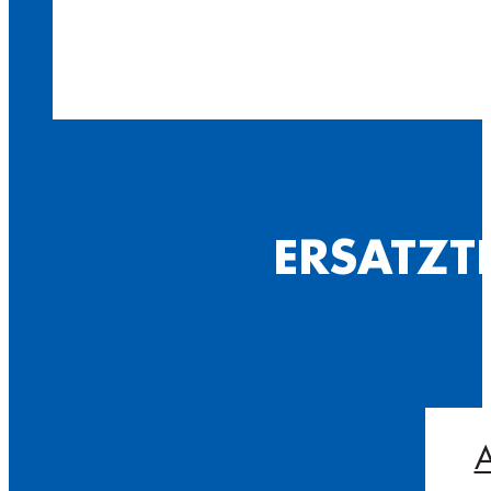
ERSATZT
A