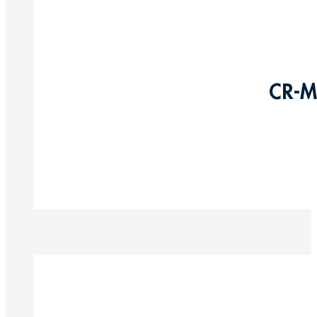
CR-M
Produkte anzeigen