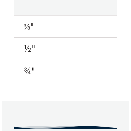
⅜"
½"
¾"