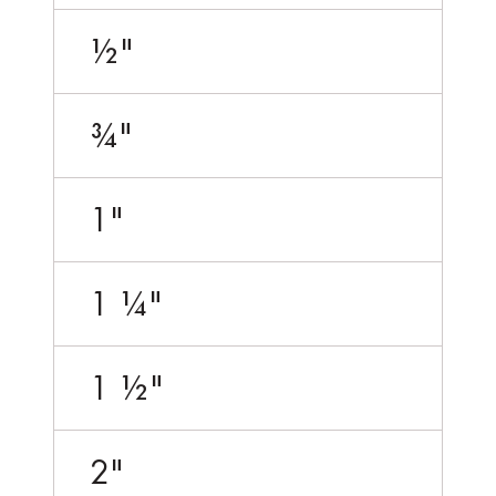
½"
¾"
1"
1 ¼"
1 ½"
2"