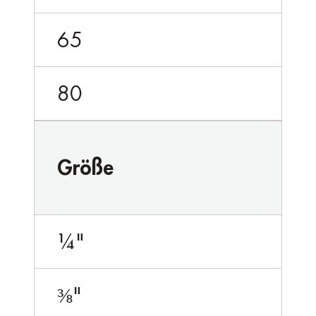
65
80
Größe
¼"
⅜"