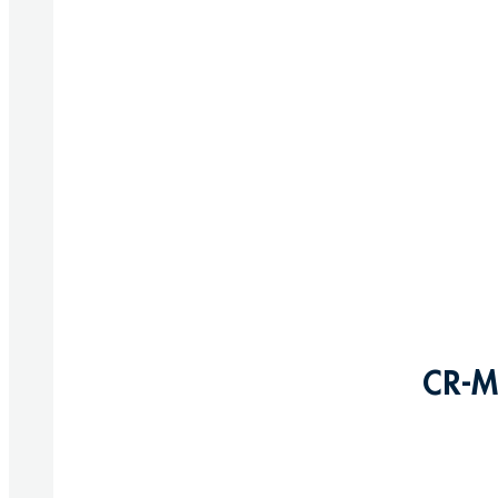
CR-M
Produkte anzeigen