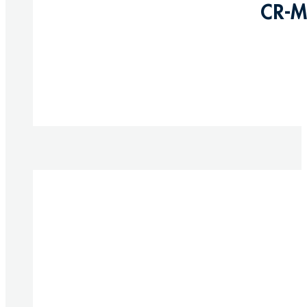
CR-M
Produkte anzeigen