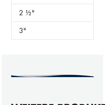
2 ½"
3"