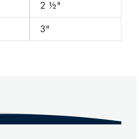
2 ½"
3"