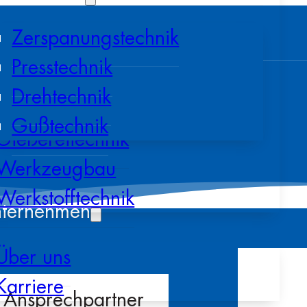
Zerspanungstechnik
Presstechnik
Drehtechnik
Gußtechnik
Gießereitechnik
Werkzeugbau
Werkstofftechnik
ternehmen
Über uns
Karriere
1242:
Ansprechpartner