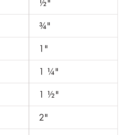
½"
¾"
1"
1 ¼"
1 ½"
2"