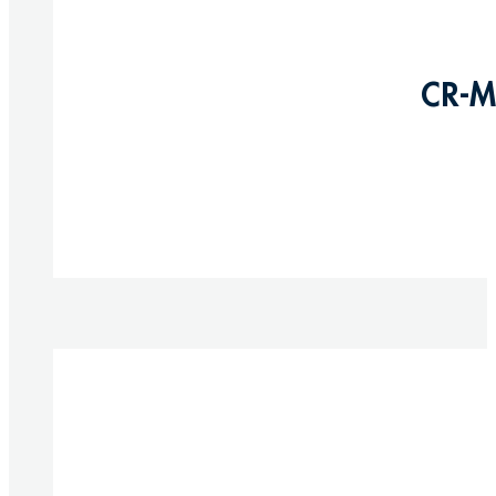
CR-M
Produkte anzeigen