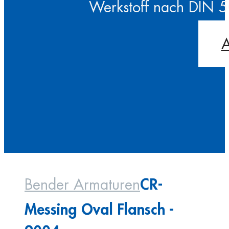
Werkstoff nach DIN 
A
CR-
Bender Armaturen
Messing Oval Flansch -