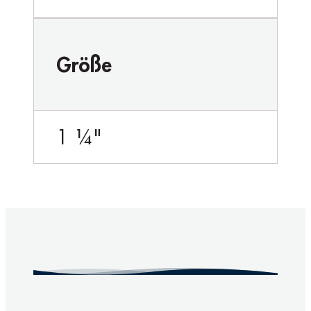
Größe
1 ¼"