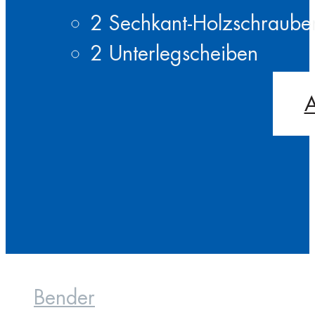
2 Sechkant-Holzschraub
2 Unterlegscheiben
A
Bender