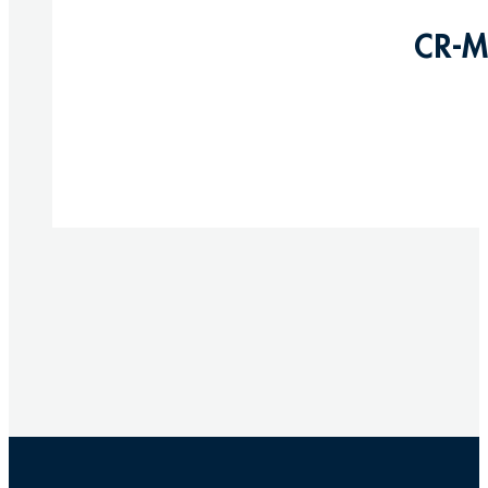
CR-M
Produkte anzeigen