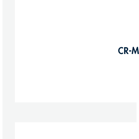
CR-M
Produkte anzeigen