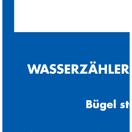
WASSERZÄHLER
Bügel st