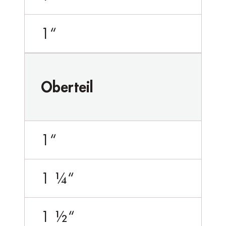
1“
Oberteil
1“
1 ¼“
1 ½“