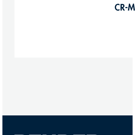
CR-M
Produkte anzeigen