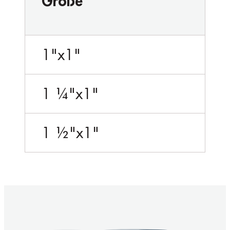
Größe
1"x1"
1 ¼"x1"
1 ½"x1"