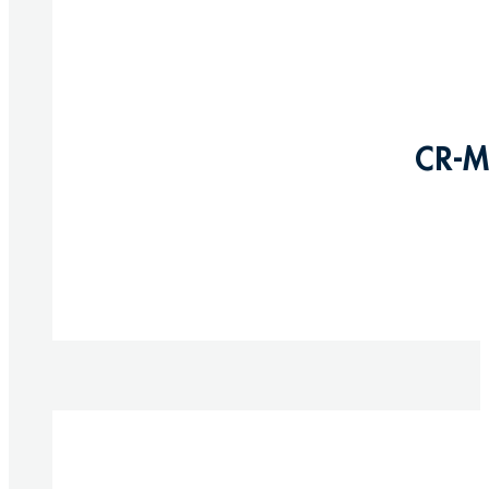
CR-M
Produkte anzeigen