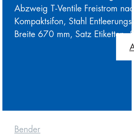
Abzweig T-Ventile Freistrom na
Kompaktsifon, Stahl Entleerungsri
Breite 670 mm, Satz Etiketten, 
A
Bender