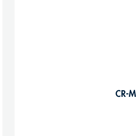
CR-M
Produkte anzeigen