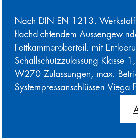
Nach DIN EN 1213, Werkstoff 
flachdichtendem Aussengewinde, 
Fettkammeroberteil, mit Entleer
Schallschutzzulassung Klasse 
W270 Zulassungen, max. Betrie
Systempressanschlüssen Viega Pr
A