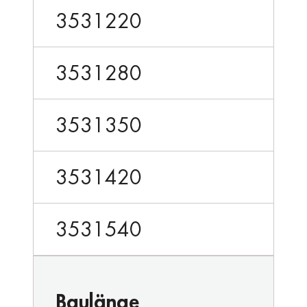
3531220
3531280
3531350
3531420
3531540
Baulänge