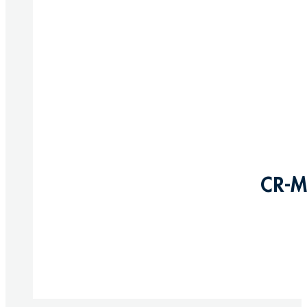
CR-M
Produkte anzeigen