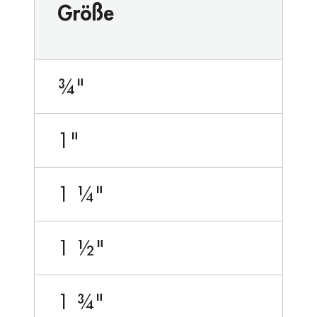
Größe
¾"
1"
1 ¼"
1 ½"
1 ¾"