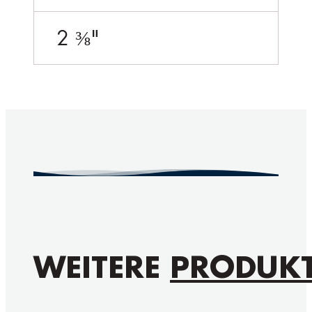
2 ⅜"
WEITERE
PRODUK