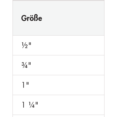
Größe
½"
¾"
1"
1 ¼"