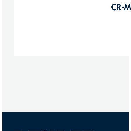
CR-M
Produkte anzeigen