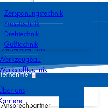
Zerspanungstechnik
Presstechnik
Drehtechnik
Gußtechnik
Gießereitechnik
Werkzeugbau
Werkstofftechnik
ternehmen
Über uns
Karriere
R
Ansprechpartner