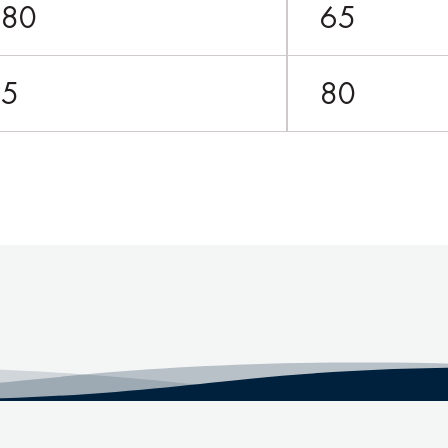
180
65
75
80