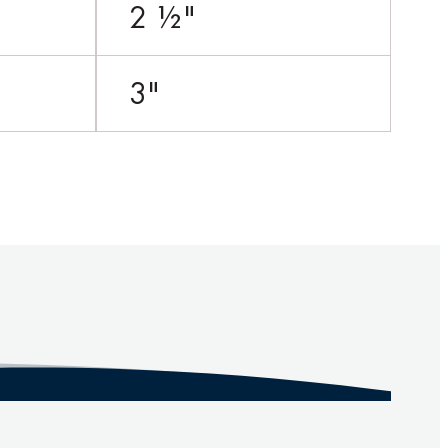
2 ½"
3"