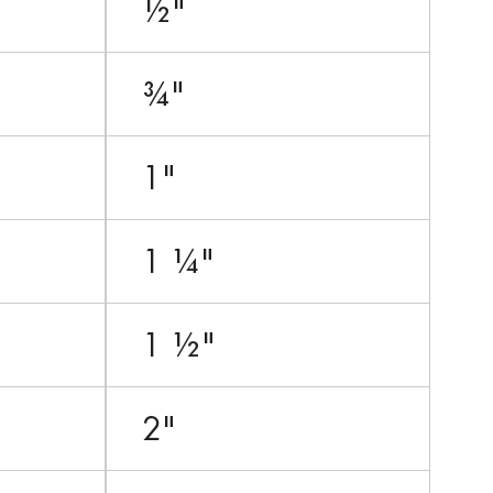
½"
¾"
1"
1 ¼"
1 ½"
2"