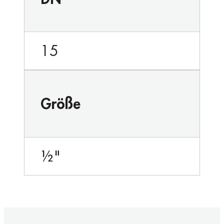
15
Größe
½"