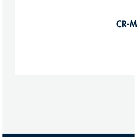
CR-M
Produkte anzeigen