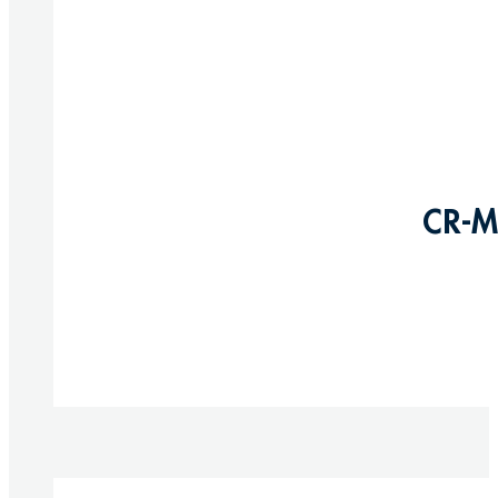
CR-M
Produkte anzeigen