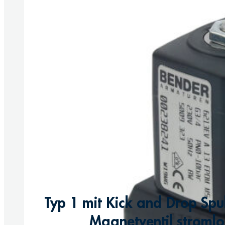
Typ 1 mit Kick and Drop Spu
Magnetventil stromlo